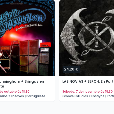
24,20 €
unningham + Bringas en
LAS NOVIAS + SERCH. En Por
ete
 de outubro às 18:30
sábado, 7 de novembro às 19:30
dios Y Ensayos | Portugalete
Groove Estudios Y Ensayos | Por