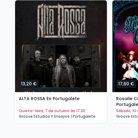
13,20 €
17,60 €
ALTA ROSSA En Portugalete
Rosalie C
Portugal
quarta-feira, 7 de outubro às 17:30
sábado, 10
Groove Estudios Y Ensayos | Portugalete
Groove Estu