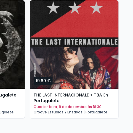
19,80 €
tugalete
THE LAST INTERNACIONALE + TBA En
Portugalete
quarta-feira, 9 de dezembro às 18:30
tugalete
Groove Estudios Y Ensayos | Portugalete