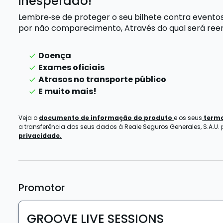
inesperado!
Lembre‑se de proteger o seu bilhete contra evento
por não comparecimento,
Através do qual será re
Doença
Exames oficiais
Atrasos no transporte público
E muito mais!
Veja o
documento de informação do produto
e os seus
termo
a transferência dos seus dados à Reale Seguros Generales, S.A.U.
privacidade.
Promotor
GROOVE LIVE SESSIONS