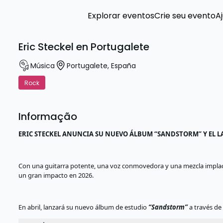
Explorar eventos
Crie seu evento
A
Eric Steckel en Portugalete
Música
Portugalete
,
España
Rock
Informação
ERIC STECKEL ANUNCIA SU NUEVO ÁLBUM “SANDSTORM” Y EL L
Con una guitarra potente, una voz conmovedora y una mezcla implaca
un gran impacto en 2026.
En abril, lanzará su nuevo álbum de estudio
“Sandstorm”
a través d