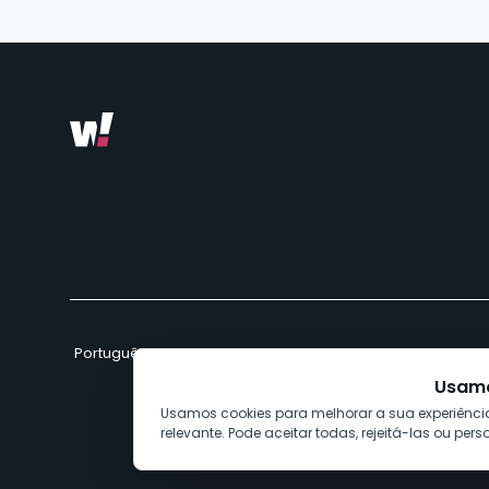
Usamo
Usamos cookies para melhorar a sua experiência,
relevante. Pode aceitar todas, rejeitá-las ou per