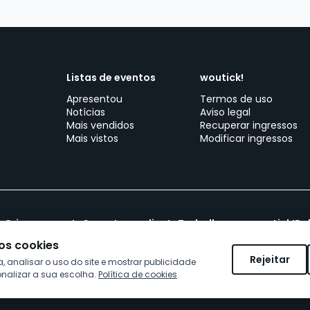
Listas de eventos
woutick!
Apresentou
Termos de uso
Notícias
Aviso legal
Mais vendidos
Recuperar ingressos
Mais vistos
Modificar ingressos
Crie seu evento
Suporte ao cliente
Trabalhe com woutick!
Po
s cookies
Rejeitar
 analisar o uso do site e mostrar publicidade
sonalizar a sua escolha.
Política de cookies
.