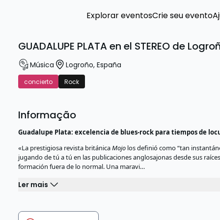
Explorar eventos
Crie seu evento
A
GUADALUPE PLATA en el STEREO de Logro
Música
Logroño
,
España
concierto
Rock
Informação
Guadalupe Plata: excelencia de blues-rock para tiempos de loc
«La prestigiosa revista británica
Mojo
los definió como “tan instantá
jugando de tú a tú en las publicaciones anglosajonas desde sus raíce
formación fuera de lo normal. Una maravi…
Ler mais