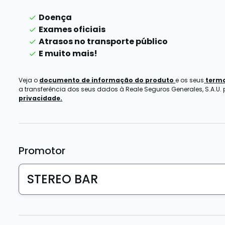
Doença
Exames oficiais
Atrasos no transporte público
E muito mais!
Veja o
documento de informação do produto
e os seus
termo
a transferência dos seus dados à Reale Seguros Generales, S.A.U.
privacidade.
Promotor
STEREO BAR