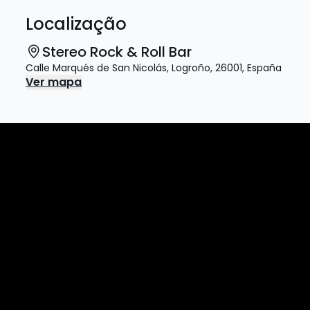
Localização
Stereo Rock & Roll Bar
Calle Marqués de San Nicolás
,
Logroño
,
26001
,
España
Ver mapa