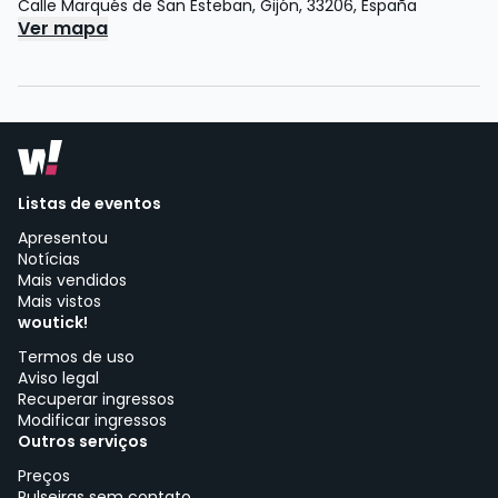
Calle Marqués de San Esteban
,
Gijón
,
33206
,
España
Ver mapa
Listas de eventos
Apresentou
Notícias
Mais vendidos
Mais vistos
woutick!
Termos de uso
Aviso legal
Recuperar ingressos
Modificar ingressos
Outros serviços
Preços
Pulseiras sem contato