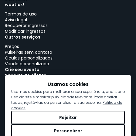
woutick!
Termos de uso
Aviso legal
Recuperar ingressos
Modificar ingressos
Outros serviços
Preços
Pulseiras sem contato
Óculos personalizados
Venda personalizada
Crie seu evento
Suporte ao cliente
Trabalhe com woutick!
Usamos cookies
Política de cookies
Usamos cookies para melhorar a sua experiência, analisar o
Consentimento de cookies
uso do site e mostrar publicidade relevante. Pode aceitar
todas, rejeitá-las ou personalizar a sua escolha.
Política de
cookies
.
Rejeitar
Personalizar