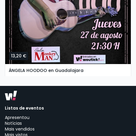
13,20 €
ÁNGELA HOODOO en Guadalajara
quinta-feira, 27 de agosto às 19:30
SALA MONKEY MAN | Guadalajara
Listas de eventos
Apresentou
Notícias
Mais vendidos
Mais vistos