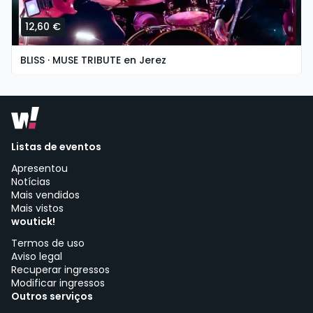
12,60 €
BLISS · MUSE TRIBUTE en Jerez
domingo, 8 de novembro às 19:30
Asociación Cultural La Guarida del Ángel | Jerez de la Frontera
Listas de eventos
Apresentou
Notícias
Mais vendidos
Mais vistos
woutick!
Termos de uso
Aviso legal
Recuperar ingressos
Modificar ingressos
Outros serviços