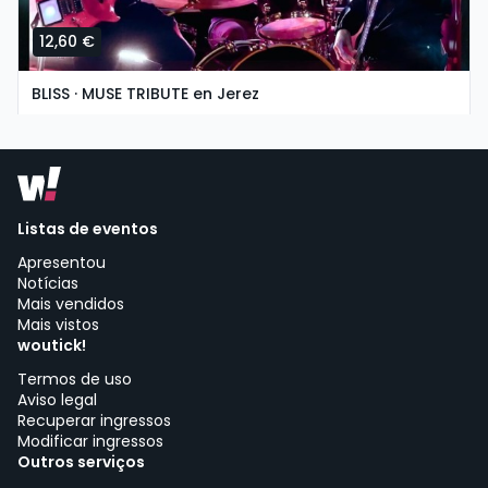
12,60 €
BLISS · MUSE TRIBUTE en Jerez
domingo, 8 de novembro às 19:30
Asociación Cultural La Guarida del Ángel | Jerez de la Frontera
Listas de eventos
Apresentou
Notícias
Mais vendidos
Mais vistos
woutick!
Termos de uso
Aviso legal
Recuperar ingressos
Modificar ingressos
Outros serviços