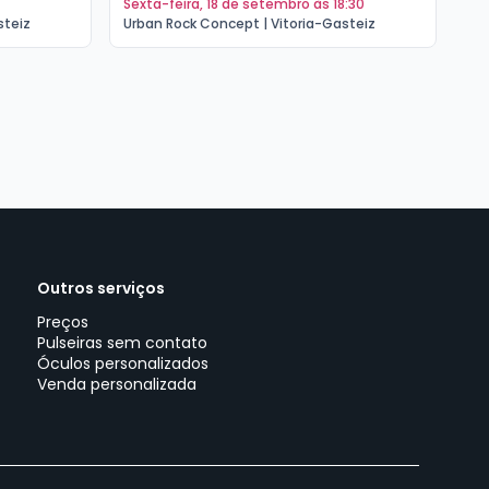
sexta-feira, 18 de setembro às 18:30
s
steiz
Urban Rock Concept | Vitoria-Gasteiz
Ur
Outros serviços
Preços
Pulseiras sem contato
Óculos personalizados
Venda personalizada