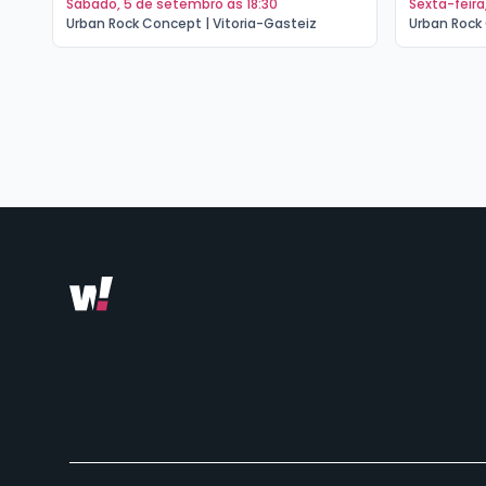
sábado, 5 de setembro às 18:30
sexta-feir
Urban Rock Concept | Vitoria-Gasteiz
Urban Rock 