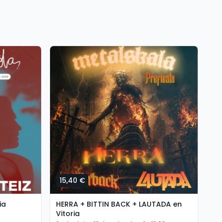
15,40 €
2
ia
HERRA + BITTIN BACK + LAUTADA en
DE
Vitoria
CA