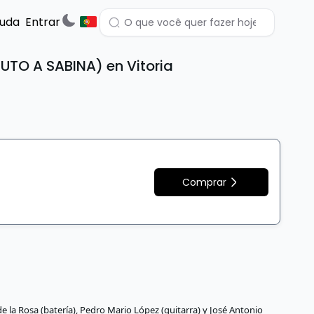
juda
Entrar
TO A SABINA) en Vitoria
Comprar
e la Rosa (batería), Pedro Mario López (guitarra) y José Antonio