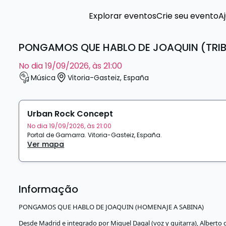
Explorar eventos
Crie seu evento
A
PONGAMOS QUE HABLO DE JOAQUIN (TRIBU
no dia 19/09/2026, às 21:00
Música
Vitoria-Gasteiz
,
España
Urban Rock Concept
No dia 19/09/2026, às 21:00
Portal de Gamarra
.
Vitoria-Gasteiz
,
España
.
Ver mapa
Informação
PONGAMOS QUE HABLO DE JOAQUIN (HOMENAJE A SABINA)
Desde Madrid e integrado por Miguel Dagal (voz y guitarra), Alberto d