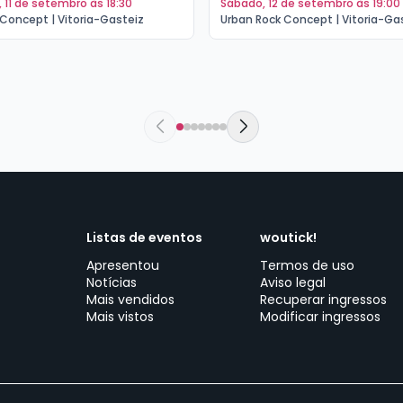
a, 11 de setembro às 18:30
sábado, 12 de setembro às 19:00
Concept | Vitoria-Gasteiz
Urban Rock Concept | Vitoria-Ga
Listas de eventos
woutick!
Apresentou
Termos de uso
Notícias
Aviso legal
Mais vendidos
Recuperar ingressos
Mais vistos
Modificar ingressos