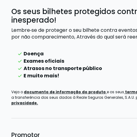
Os seus bilhetes protegidos cont
inesperado!
Lembre‑se de proteger o seu bilhete contra evento
por não comparecimento,
Através do qual será re
Doença
Exames oficiais
Atrasos no transporte público
E muito mais!
Veja o
documento de informação do produto
e os seus
termo
a transferência dos seus dados à Reale Seguros Generales, S.A.U.
privacidade.
Promotor