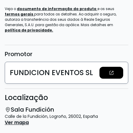
Veja o
documento de informação do produto
e os seus
termos gerais
para todos os detalhes. Ao adquirir o seguro,
autoriza a transferência dos seus dados à Reale Seguros
Generales, S.A.U. para gestão da apólice. Mais detalhes em
política de privacidade.
Promotor
FUNDICION EVENTOS SL
Localização
Sala Fundición
Calle de la Fundición
,
Logroño
,
26002
,
España
Ver mapa