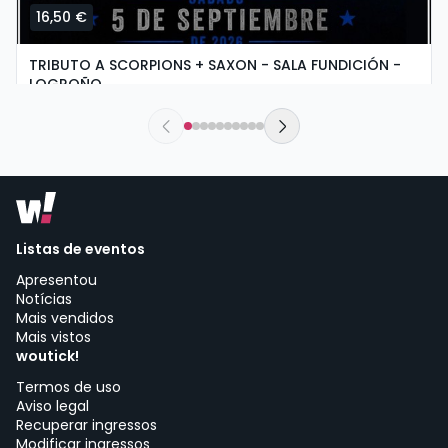
16,50 €
TRIBUTO A SCORPIONS + SAXON - SALA FUNDICIÓN -
LOGROÑO
sábado, 5 de setembro às 19:30
Sala Fundición | Logroño
Listas de eventos
Apresentou
Notícias
Mais vendidos
Mais vistos
woutick!
Termos de uso
Aviso legal
Recuperar ingressos
Modificar ingressos