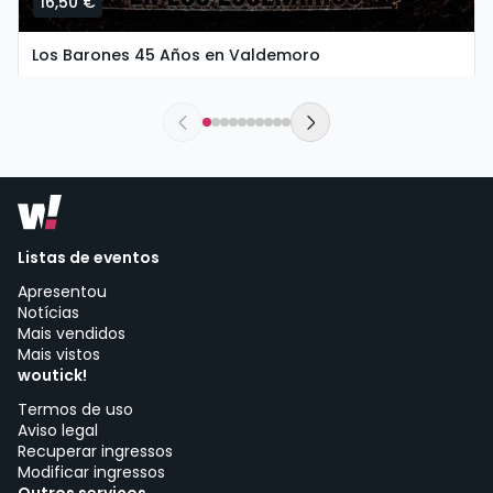
16,50 €
Los Barones 45 Años en Valdemoro
sábado, 26 de setembro às 20:00
The New Valdemoro El Restón | Valdemoro
Listas de eventos
Apresentou
Notícias
Mais vendidos
Mais vistos
woutick!
Termos de uso
Aviso legal
Recuperar ingressos
Modificar ingressos