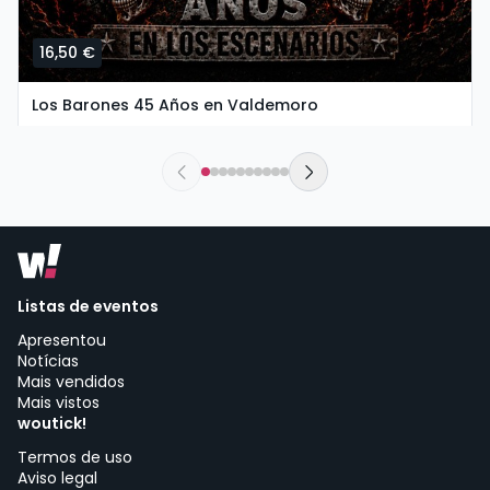
16,50 €
Los Barones 45 Años en Valdemoro
sábado, 26 de setembro às 20:00
The New Valdemoro El Restón | Valdemoro
Listas de eventos
Apresentou
Notícias
Mais vendidos
Mais vistos
woutick!
Termos de uso
Aviso legal