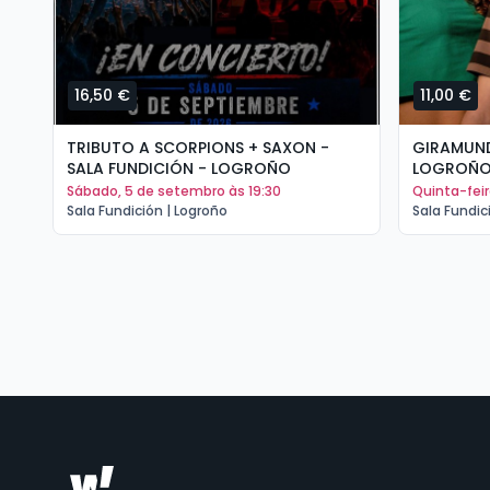
16,50 €
11,00 €
TRIBUTO A SCORPIONS + SAXON -
GIRAMUND
SALA FUNDICIÓN - LOGROÑO
LOGROÑ
sábado, 5 de setembro às 19:30
quinta-fei
Sala Fundición | Logroño
Sala Fundic