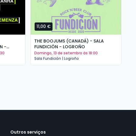
11,00 €
1
THE BOOJUMS (CANADÁ) - SALA
AR
N -
FUNDICIÓN - LOGROÑO
DO
:30
domingo, 13 de setembro às 18:00
s
Sala Fundición | Logroño
Sal
Outros serviços