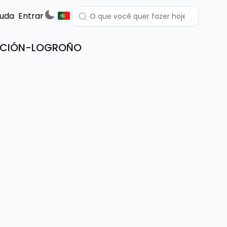
juda
Entrar
DICIÓN-LOGROÑO