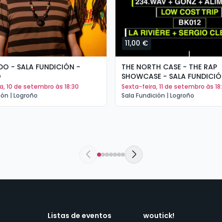
11,00 €
O - SALA FUNDICIÓN -
THE NORTH CASE - THE RAP
O
SHOWCASE - SALA FUNDICIÓ
LOGROÑO
ra, 10 de setembro às 18:30
sexta-feira, 11 de setembro às 18
ión | Logroño
Sala Fundición | Logroño
Listas de eventos
woutick!