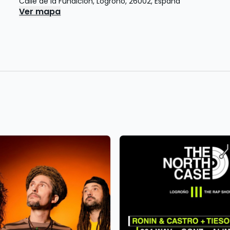
Calle de la Fundición
,
Logroño
,
26002
,
España
Ver mapa