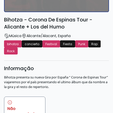
Bihotza - Corona De Espinas Tour -
Alicante + Los del Humo
Música
Alicante/Alacant
,
España
bihotza
concierto
Festival
Fiesta
Punk
Rap
Rock
Informação
Bihotza presenta su nueva Gira por España “ Corona de Espinas Tour”
viajaremos por el país presentando el ultimo álbum que da nombre a
la gira y el resto de repertorio.
Não