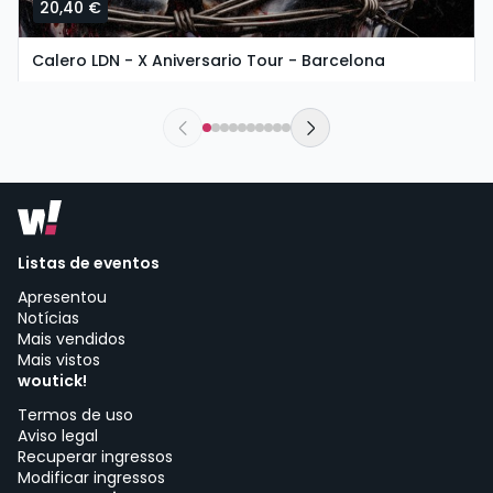
20,40 €
Calero LDN - X Aniversario Tour - Barcelona
sábado, 5 de setembro às 19:00
La Deskomunal SCCL | Barcelona
Listas de eventos
Apresentou
Notícias
Mais vendidos
Mais vistos
woutick!
Termos de uso
Aviso legal
Recuperar ingressos
Modificar ingressos